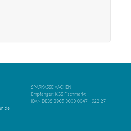
SPARKASSE AACHEN
Empfänger: KGS Fischmarkt
IBAN DE35 3905 0000 0047 1622 27
en.de