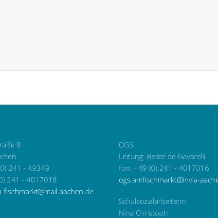
traße 8
OGS
chen
Leitung: Beate de Gavarelli
(0) 241 - 49349
fon: +49 (0) 241 - 4017016
(0) 241 - 4017018
ogs.amfischmarkt@invia-aach
m-fischmarkt@mail.aachen.de
Schulsozialarbeiterin
Nina Christoph