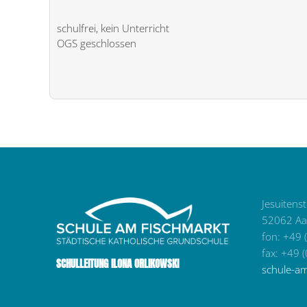
schulfrei, kein Unterricht
OGS geschlossen
Jesuitens
52062 Aa
fon: +49 
fax: +49 
SCHULLEITUNG ILONA ORLIKOWSKI
schule-a